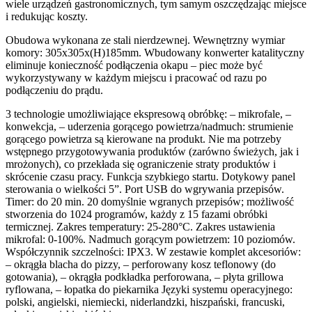
wiele urządzeń gastronomicznych, tym samym oszczędzając miejsce
i redukując koszty.
Obudowa wykonana ze stali nierdzewnej. Wewnętrzny wymiar
komory: 305x305x(H)185mm. Wbudowany konwerter katalityczny
eliminuje konieczność podłączenia okapu – piec może być
wykorzystywany w każdym miejscu i pracować od razu po
podłączeniu do prądu.
3 technologie umożliwiające ekspresową obróbkę: – mikrofale, –
konwekcja, – uderzenia gorącego powietrza/nadmuch: strumienie
gorącego powietrza są kierowane na produkt. Nie ma potrzeby
wstępnego przygotowywania produktów (zarówno świeżych, jak i
mrożonych), co przekłada się ograniczenie straty produktów i
skrócenie czasu pracy. Funkcja szybkiego startu. Dotykowy panel
sterowania o wielkości 5”. Port USB do wgrywania przepisów.
Timer: do 20 min. 20 domyślnie wgranych przepisów; możliwość
stworzenia do 1024 programów, każdy z 15 fazami obróbki
termicznej. Zakres temperatury: 25-280°C. Zakres ustawienia
mikrofal: 0-100%. Nadmuch gorącym powietrzem: 10 poziomów.
Współczynnik szczelności: IPX3. W zestawie komplet akcesoriów:
– okrągła blacha do pizzy, – perforowany kosz teflonowy (do
gotowania), – okrągła podkładka perforowana, – płyta grillowa
ryflowana, – łopatka do piekarnika Języki systemu operacyjnego:
polski, angielski, niemiecki, niderlandzki, hiszpański, francuski,