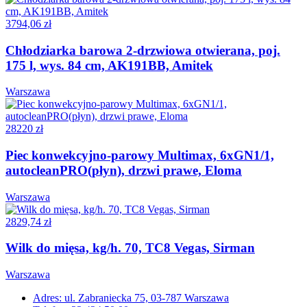
3794,06 zł
Chłodziarka barowa 2-drzwiowa otwierana, poj.
175 l, wys. 84 cm, AK191BB, Amitek
Warszawa
28220 zł
Piec konwekcyjno-parowy Multimax, 6xGN1/1,
autocleanPRO(płyn), drzwi prawe, Eloma
Warszawa
2829,74 zł
Wilk do mięsa, kg/h. 70, TC8 Vegas, Sirman
Warszawa
Adres: ul. Zabraniecka 75, 03-787 Warszawa