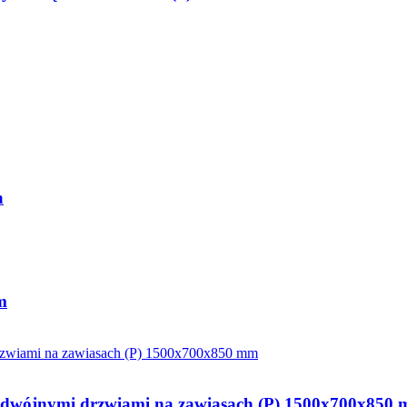
a
m
i podwójnymi drzwiami na zawiasach (P) 1500x700x850