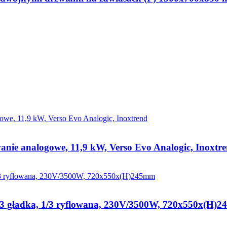
anie analogowe, 11,9 kW, Verso Evo Analogic, Inoxtr
2/3 gładka, 1/3 ryflowana, 230V/3500W, 720x550x(H)