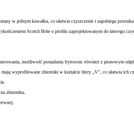
onany w jednym kawałku, co ułatwia czyszczenie i zapobiega przenika
wykończeniem Scotch Brite o profilu zaprojektowanym do łatwego czys
sterowania, możliwość posiadania frytownic również z pionowym od
ają wyprofilowane zbiorniki w kształcie litery „V”, co ułatwia ich c
ie.
na zbiorniku.
zewnej.