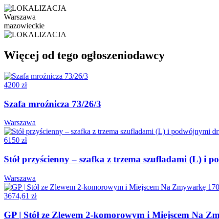
Warszawa
mazowieckie
Więcej od tego ogłoszeniodawcy
4200 zł
Szafa mroźnicza 73/26/3
Warszawa
6150 zł
Stół przyścienny – szafka z trzema szufladami (L) 
Warszawa
3674,61 zł
GP | Stół ze Zlewem 2-komorowym i Miejscem Na 