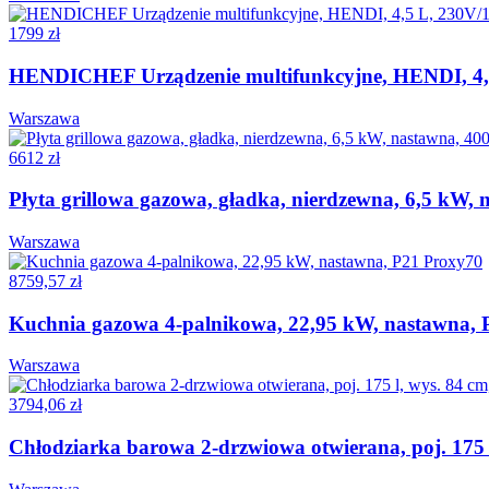
1799 zł
HENDICHEF Urządzenie multifunkcyjne, HENDI, 4
Warszawa
6612 zł
Płyta grillowa gazowa, gładka, nierdzewna, 6,5 kW,
Warszawa
8759,57 zł
Kuchnia gazowa 4-palnikowa, 22,95 kW, nastawna, 
Warszawa
3794,06 zł
Chłodziarka barowa 2-drzwiowa otwierana, poj. 175