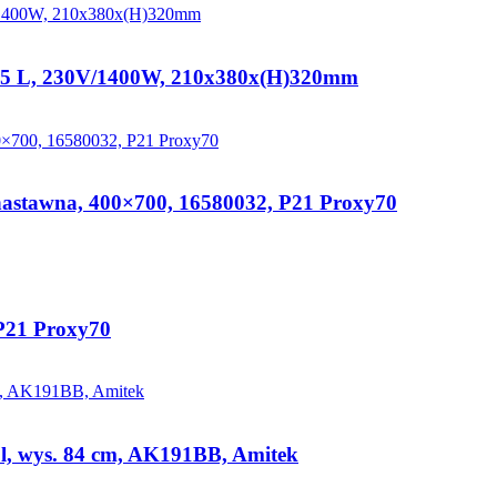
,5 L, 230V/1400W, 210x380x(H)320mm
 nastawna, 400×700, 16580032, P21 Proxy70
P21 Proxy70
 l, wys. 84 cm, AK191BB, Amitek