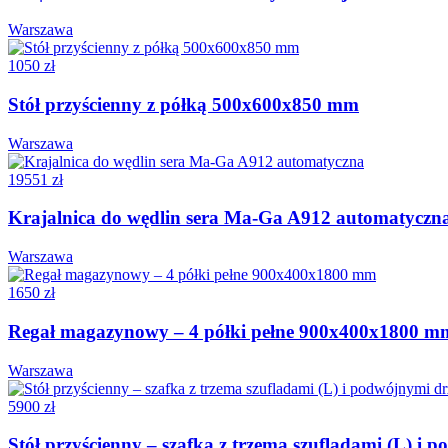
Warszawa
1050 zł
Stół przyścienny z półką 500x600x850 mm
Warszawa
19551 zł
Krajalnica do wędlin sera Ma-Ga A912 automatyczn
Warszawa
1650 zł
Regał magazynowy – 4 półki pełne 900x400x1800 m
Warszawa
5900 zł
Stół przyścienny – szafka z trzema szufladami (L) 