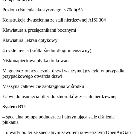
Poziom ciśnienia akustycznego: <70db(A)
Konstrukcja dwuścienna ze stali nierdzewnej AISI 304
Klawiatura z przełącznikami bocznymi
Klawiatura „ekran dotykowy”
4 cykle mycia (krótki-średni-długi-intensywny)
Niskonapięciowa płytka drukowana
Magnetyczny przełącznik drzwi wstrzymujący cykl w przypadku
przypadkowego otwarcia drzwi
Maszyna całkowicie zaokrąglona w środku
Łatwe do usunięcia filtry do zbiorników ze stali nierdzewnej
System BT:
– specjalna pompa podnosząca i utrzymująca stałe ciśnienie
płukania
– otwarty bojler ze specjalnym zaworem powietrznym OpenAirGap