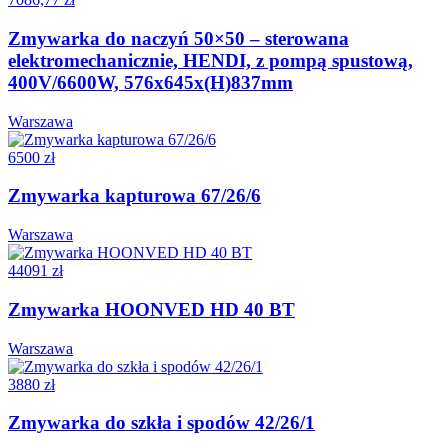
Zmywarka do naczyń 50×50 – sterowana
elektromechanicznie, HENDI, z pompą spustową,
400V/6600W, 576x645x(H)837mm
Warszawa
6500 zł
Zmywarka kapturowa 67/26/6
Warszawa
44091 zł
Zmywarka HOONVED HD 40 BT
Warszawa
3880 zł
Zmywarka do szkła i spodów 42/26/1