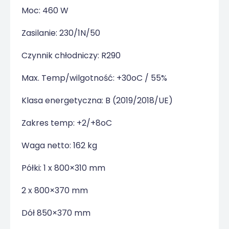
Moc: 460 W
Zasilanie: 230/1N/50
Czynnik chłodniczy: R290
Max. Temp/wilgotność: +30
o
C / 55%
Klasa energetyczna: B (2019/2018/UE)
Zakres temp: +2/+8
o
C
Waga netto: 162 kg
Półki: 1 x 800×310 mm
2 x 800×370 mm
Dół 850×370 mm