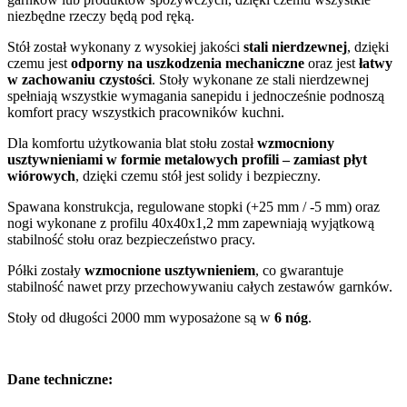
niezbędne rzeczy będą pod ręką.
Stół został wykonany z wysokiej jakości
stali nierdzewnej
, dzięki
czemu jest
odporny na uszkodzenia mechaniczne
oraz jest
łatwy
w zachowaniu czystości
. Stoły wykonane ze stali nierdzewnej
spełniają wszystkie wymagania sanepidu i jednocześnie podnoszą
komfort pracy wszystkich pracowników kuchni.
Dla komfortu użytkowania blat stołu został
wzmocniony
usztywnieniami w formie metalowych profili – zamiast płyt
wiórowych
, dzięki czemu stół jest solidy i bezpieczny.
Spawana konstrukcja, regulowane stopki (+25 mm / -5 mm) oraz
nogi wykonane z profilu 40x40x1,2 mm zapewniają wyjątkową
stabilność stołu oraz bezpieczeństwo pracy.
Półki zostały
wzmocnione usztywnieniem
, co gwarantuje
stabilność nawet przy przechowywaniu całych zestawów garnków.
Stoły od długości 2000 mm wyposażone są w
6 nóg
.
Dane techniczne: