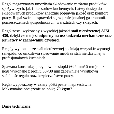
Regał magazynowy umożliwia składowanie zarówno produktów
spożywczych, jak i akcesoriów kuchennych. Łatwy dostęp do
składowanych produktów znacznie poprawia jakość oraz komfort
pracy. Regał świetnie sprawdzi się w profesjonalnej gastronomii,
pomieszczeniach gospodarczych, warsztatach czy sklepach.
Regał został wykonany z wysokiej jakości
stali nierdzewnej AISI
430
, dzięki czemu jest
odporny na uszkodzenia mechaniczne
oraz
jest
łatwy w zachowaniu czystości
.
Regały wykonane ze stali nierdzewnej spełniają wszystkie wymogi
sanepidu, co umożliwia stosowanie mebli ze stali nierdzewnej w
profesjonalnych kuchniach.
Spawana konstrukcja, regulowane stopki (+25 mm/-5 mm) oraz
nogi wykonane z profilu 30×30 mm zapewniają wyjątkową
stabilność regału oraz bezpieczeństwo pracy.
Regał wyposażony w cztery półki pełne, nieprzestawne.
Maksymalne obciążenie na półkę
70 kg/m2
.
Dane techniczne: