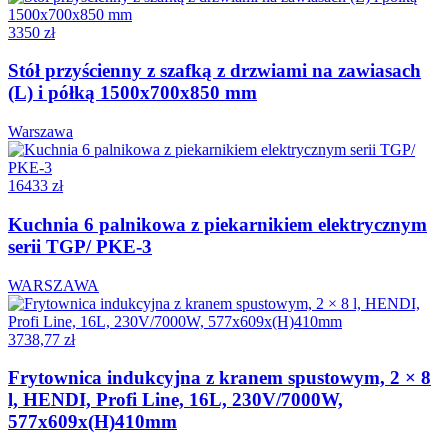
3350 zł
Stół przyścienny z szafką z drzwiami na zawiasach
(L) i półką 1500x700x850 mm
Warszawa
16433 zł
Kuchnia 6 palnikowa z piekarnikiem elektrycznym
serii TGP/ PKE-3
WARSZAWA
3738,77 zł
Frytownica indukcyjna z kranem spustowym, 2 × 8
l, HENDI, Profi Line, 16L, 230V/7000W,
577x609x(H)410mm