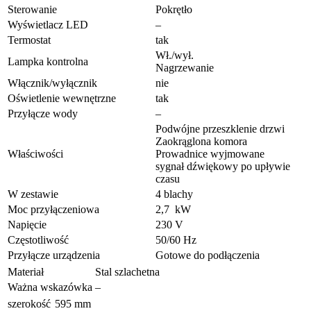
Sterowanie
Pokrętło
Wyświetlacz LED
–
Termostat
tak
Wł./wył.
Lampka kontrolna
Nagrzewanie
Włącznik/wyłącznik
nie
Oświetlenie wewnętrzne
tak
Przyłącze wody
–
Podwójne przeszklenie drzwi
Zaokrąglona komora
Właściwości
Prowadnice wyjmowane
sygnał dźwiękowy po upływie
czasu
W zestawie
4 blachy
Moc przyłączeniowa
2,7 kW
Napięcie
230 V
Częstotliwość
50/60 Hz
Przyłącze urządzenia
Gotowe do podłączenia
Materiał
Stal szlachetna
Ważna wskazówka
–
szerokość
595 mm