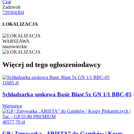
Czat
Zadzwoń
729304304
LOKALIZACJA
WARSZAWA
mazowieckie
Więcej od tego ogłoszeniodawcy
11685 zł
Schładzarka szokowa Basic Blast 5x GN 1/1 BBC-05
Warszawa
40577,70 zł
GP | Zmywarka „ARISTA” do Garnków | Koszy