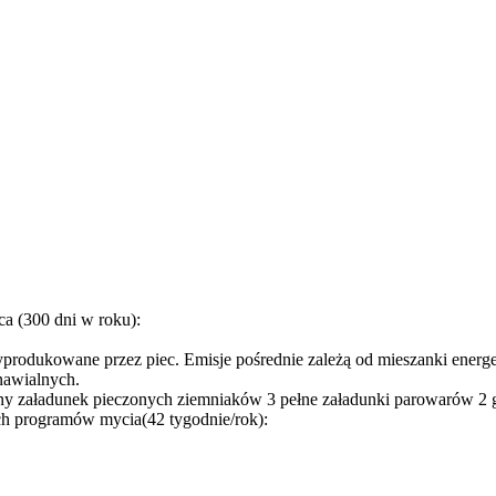
a (300 dni w roku):
odukowane przez piec. Emisje pośrednie zależą od mieszanki energetyc
dnawialnych.
łny załadunek pieczonych ziemniaków
3 pełne załadunki parowarów
2 
ch programów mycia(42 tygodnie/rok):