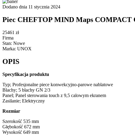
Dodano dnia 11 stycznia 2024
Piec CHEFTOP MIND Maps COMPACT
25461 zł
Firma
Stan: Nowe
Marka: UNOX
OPIS
Specyfikacja produktu
Typ;
Profesjonalne piece konwekcyjno-parowe nablatowe
Blachy;
5 blachy GN 2/3
Panel;
Panel sterowania touch z 9,5 calowym ekranem
Zasilanie;
Elektryczny
Rozmiar
Szerokość
535 mm
Głębokość
672 mm
Wysokość
649 mm