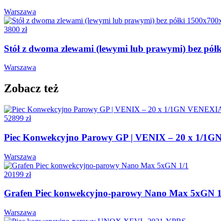
Warszawa
3800 zł
Stół z dwoma zlewami (lewymi lub prawymi) bez pó
Warszawa
Zobacz też
52899 zł
Piec Konwekcyjno Parowy GP | VENIX – 20 x 1/1
Warszawa
20199 zł
Grafen Piec konwekcyjno-parowy Nano Max 5xGN 1
Warszawa