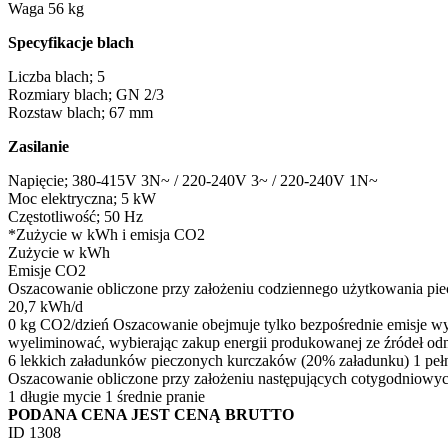
Waga
56 kg
Specyfikacje blach
Liczba blach;
5
Rozmiary blach;
GN 2/3
Rozstaw blach;
67 mm
Zasilanie
Napięcie;
380-415V 3N~ / 220-240V 3~ / 220-240V 1N~
Moc elektryczna;
5 kW
Częstotliwość;
50 Hz
*Zużycie w kWh i emisja CO2
Zużycie w kWh
Emisje CO2
Oszacowanie obliczone przy założeniu codziennego użytkowania piec
20,7 kWh/d
0 kg CO2/dzień
Oszacowanie obejmuje tylko bezpośrednie emisje wypr
wyeliminować, wybierając zakup energii produkowanej ze źródeł o
6 lekkich załadunków pieczonych kurczaków (20% załadunku)
1 pe
Oszacowanie obliczone przy założeniu następujących cotygodniowy
1 długie mycie
1 średnie pranie
PODANA CENA JEST CENĄ BRUTTO
ID 1308