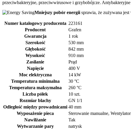
przeciwbakteryjne, przeciwwirusowe i grzybobójcze. Antybakteryjne
Mniejszy pobór energii
sprawia, że zużywana jest 
Numer katalogowy producenta
223161
Producent
Grafen
Gwarancja
1 rok
Szerokość
530 mm
Głębokość
842 mm
Wysokość
910 mm
Zasilanie
Prąd
Napięcie
400 V
Moc elektryczna
14 kW
Temperatura minimalna
30 °C
Temperatura maksymalna
260 °C
Liczba półek
10 szt.
Rozmiar blachy
GN 1/1
Odległość między prowadnicami
40 mm
Wyposażenie pieca
Sterowanie manualne, Wentylator
Nawilżanie
Tak
Wytwarzanie pary
natrysk