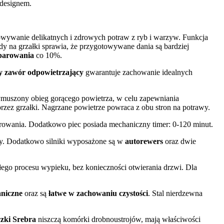
 designem.
owywanie delikatnych i zdrowych potraw z ryb i warzyw. Funkcja
y na grzałki sprawia, że przygotowywane dania są bardziej
aparowania
co 10%.
y zawór odpowietrzający
gwarantuje zachowanie idealnych
ymuszony obieg gorącego powietrza, w celu zapewniania
przez grzałki. Nagrzane powietrze powraca z obu stron na potrawy.
arowania. Dodatkowo piec posiada mechaniczny timer: 0-120 minut.
y. Dodatkowo silniki wyposażone są w
autorewers
oraz dwie
ałego procesu wypieku, bez konieczności otwierania drzwi. Dla
niczne
oraz są
łatwe w zachowaniu czystości
. Stal nierdzewna
zki Srebra
niszczą komórki drobnoustrojów, mają właściwości