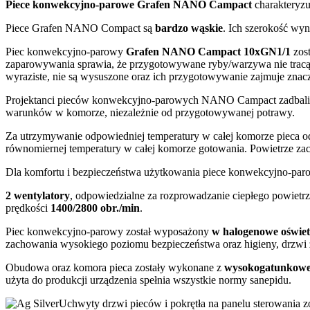
Piece konwekcyjno-parowe Grafen NANO
Campact
charakteryzu
Piece Grafen NANO Compact są
bardzo wąskie
. Ich szerokość wyn
Piec konwekcyjno-parowy
Grafen NANO Campact 10xGN1/1
zos
zaparowywania sprawia, że przygotowywane ryby/warzywa nie tracą
wyraziste, nie są wysuszone oraz ich przygotowywanie zajmuje znac
Projektanci pieców konwekcyjno-parowych NANO Campact
zadbal
warunków w komorze, niezależnie od przygotowywanej potrawy.
Za utrzymywanie odpowiedniej temperatury w całej komorze pieca
równomiernej temperatury w całej komorze gotowania. Powietrze zacią
Dla komfortu i bezpieczeństwa użytkowania piece konwekcyjno-pa
2 wentylatory
, odpowiedzialne za rozprowadzanie ciepłego powietr
prędkości
1400/2800 obr./min
.
Piec konwekcyjno-parowy został wyposażony
w halogenowe oświet
zachowania wysokiego poziomu bezpieczeństwa oraz higieny, drzwi
Obudowa oraz komora pieca zostały wykonane z
wysokogatunkowej
użyta do produkcji urządzenia spełnia wszystkie normy sanepidu.
Uchwyty drzwi pieców i pokrętła na panelu sterowania zo