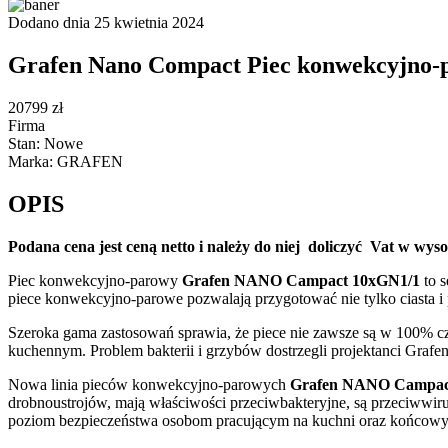
Dodano dnia 25 kwietnia 2024
Grafen Nano Compact Piec konwekcyjno-
20799 zł
Firma
Stan: Nowe
Marka: GRAFEN
OPIS
Podana cena jest ceną netto i należy do niej doliczyć Vat w wys
Piec konwekcyjno-parowy
Grafen NANO Campact 10xGN1/1
to s
piece konwekcyjno-parowe pozwalają przygotować nie tylko ciasta i 
Szeroka gama zastosowań sprawia, że piece nie zawsze są w 100% czy
kuchennym. Problem bakterii i grzybów dostrzegli projektanci Grafen
Nowa linia pieców konwekcyjno-parowych
Grafen NANO
Campa
drobnoustrojów, mają właściwości przeciwbakteryjne, są przeciwwi
poziom bezpieczeństwa osobom pracującym na kuchni oraz końco