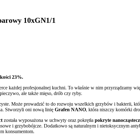
parowy 10xGN1/1
okości 23%.
erce każdej profesjonalnej kuchni. To właśnie w nim przyrządzamy
pieczywo, ale także mięso, drób czy ryby.
ste. Może prowadzić to do rozwoju wszelkich grzybów i bakterii, któ
a. Stworzyli oni nową linię
Grafen NANO
, która niszczy komórki dr
ct
została wyposażona w uchwyty oraz pokrętła
pokryte nanocząstec
rusowe i grzybobójcze. Dodatkowo są naturalnym i nietoksycznym ant
wym konsumentom.