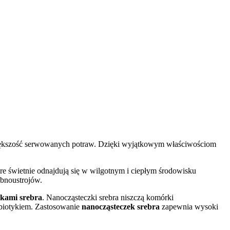
 większość serwowanych potraw. Dzięki wyjątkowym właściwościom
re świetnie odnajdują się w wilgotnym i ciepłym środowisku
obnoustrojów.
zkami srebra
. Nanocząsteczki srebra niszczą komórki
ybiotykiem. Zastosowanie
nanocząsteczek srebra
zapewnia wysoki