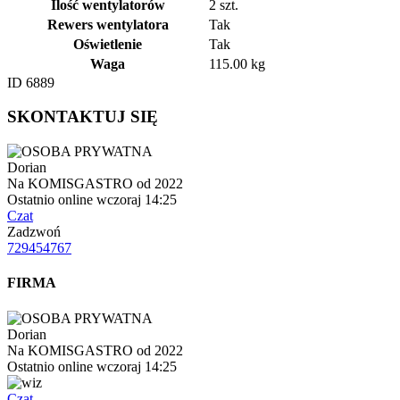
Ilość wentylatorów
2 szt.
Rewers wentylatora
Tak
Oświetlenie
Tak
Waga
115.00 kg
ID 6889
SKONTAKTUJ SIĘ
Dorian
Na KOMISGASTRO od 2022
Ostatnio online wczoraj 14:25
Czat
Zadzwoń
729454767
FIRMA
Dorian
Na KOMISGASTRO od 2022
Ostatnio online wczoraj 14:25
Czat