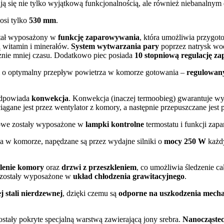
ją się nie tylko wyjątkową funkcjonalnością, ale również niebanalnym
osi tylko
530 mm
.
tał wyposażony w
funkcję zaparowywania
, która umożliwia przygot
 witamin i minerałów.
System wytwarzania pary
poprzez natrysk wod
znie mniej czasu. Dodatkowo piec posiada
10 stopniową regulację z
i o optymalny przepływ powietrza w komorze gotowania –
regulowan
 odpowiada
konwekcja
. Konwekcja (inaczej termoobieg) gwarantuje w
gane jest przez wentylator z komory, a następnie przepuszczane jest 
rowe zostały wyposażone w
lampki kontrolne
termostatu i funkcji zap
za w komorze, napędzane są przez wydajne silniki o
mocy 250 W
każd
lenie komory
oraz
drzwi z
przeszkleniem
, co umożliwia śledzenie c
 zostały wyposażone w
układ chłodzenia grawitacyjnego
.
 stali nierdzewnej
, dzięki czemu są
odporne na uszkodzenia mecha
stały pokryte specjalną warstwą zawierającą jony srebra.
Nanocząstec