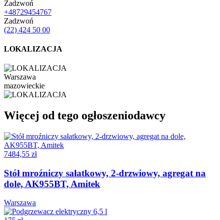
Zadzwoń
+48729454767
Zadzwoń
(22) 424 50 00
LOKALIZACJA
Warszawa
mazowieckie
Więcej od tego ogłoszeniodawcy
7484,55 zł
Stół mroźniczy sałatkowy, 2-drzwiowy, agregat na
dole, AK955BT, Amitek
Warszawa