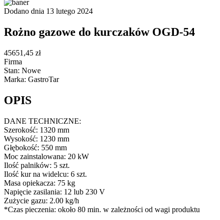
Dodano dnia 13 lutego 2024
Rożno gazowe do kurczaków OGD-54
45651,45 zł
Firma
Stan: Nowe
Marka: GastroTar
OPIS
DANE TECHNICZNE:
Szerokość: 1320 mm
Wysokość: 1230 mm
Głębokość: 550 mm
Moc zainstalowana: 20 kW
Ilość palników: 5 szt.
Ilość kur na widelcu: 6 szt.
Masa opiekacza: 75 kg
Napięcie zasilania: 12 lub 230 V
Zużycie gazu: 2.00 kg/h
*Czas pieczenia: około 80 min. w zależności od wagi produktu