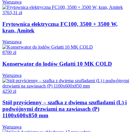
Warszawa
3763,31 zł
Frytownica elektryczna FC100, 3500 + 3500 W,
kran, Amitek
Warszawa
8700 zł
Konserwator do lodów Gelatti 10 MK COLD
Warszawa
4250 zł
Stół przyścienny – szafka z dwiema szufladami (L) i
podwójnymi drzwiami na zawiasach (P)
1100x600x850 mm
Warszawa