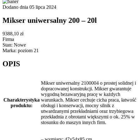
Dodano dnia 05 lipca 2024
Mikser uniwersalny 200 – 20l
9388,10 zł
Firma
Stan: Nowe
Marka: poziom 21
OPIS
Mikser uniwersalny
2100004
o prostej solidnej i
dopracowanej konstrukcji. Mikser gwarantuje
wygodną bezawaryjną pracę w każdych
Charakterystyka
warunkach. Mikser cechuje cicha praca, łatwość
produktu:
obsługi i konserwacji, mocny silnik z
utwardzanymi przekładniami oraz trzybiegowa
przekładnia z obrotami większymi
o ok. 25% w
stosunku do maszyn innych firm.
– wymiary: 47x54x85 cm