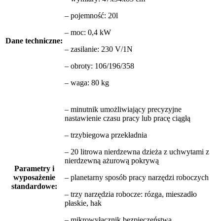
– pojemność: 20l
– moc: 0,4 kW
Dane techniczne:
– zasilanie: 230 V/1N
– obroty: 106/196/358
– waga: 80 kg
– minutnik umożliwiający precyzyjne
nastawienie czasu pracy lub pracę ciągłą
– trzybiegowa przekładnia
– 20 litrowa nierdzewna dzieża z uchwytami z
nierdzewną ażurową pokrywą
Parametry i
wyposażenie
– planetarny sposób pracy narzędzi roboczych
standardowe:
– trzy narzędzia robocze: rózga, mieszadło
płaskie, hak
– mikrowyłącznik bezpieczeństwa