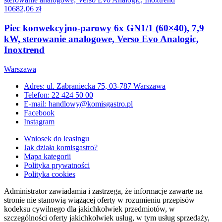
10682,06 zł
Piec konwekcyjno-parowy 6x GN1/1 (60×40), 7,9
kW, sterowanie analogowe, Verso Evo Analogic,
Inoxtrend
Warszawa
Adres: ul. Zabraniecka 75, 03-787 Warszawa
Telefon: 22 424 50 00
E-mail: handlowy@komisgastro.pl
Facebook
Instagram
Wniosek do leasingu
Jak działa komisgastro?
Mapa kategorii
Polityka prywatności
Polityka cookies
Administrator zawiadamia i zastrzega, że informacje zawarte na
stronie nie stanowią wiążącej oferty w rozumieniu przepisów
kodeksu cywilnego dla jakichkolwiek przedmiotów, w
szczególności oferty jakichkolwiek usług, w tym usług sprzedaży,