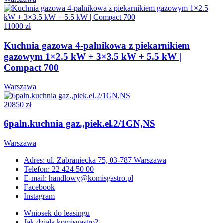
11000 zł
Kuchnia gazowa 4-palnikowa z piekarnikiem
gazowym 1×2.5 kW + 3×3.5 kW + 5.5 kW |
Compact 700
Warszawa
20850 zł
6paln.kuchnia gaz.,piek.el.2/1GN,NS
Warszawa
Adres: ul. Zabraniecka 75, 03-787 Warszawa
Telefon: 22 424 50 00
E-mail: handlowy@komisgastro.pl
Facebook
Instagram
Wniosek do leasingu
Jak działa komisgastro?