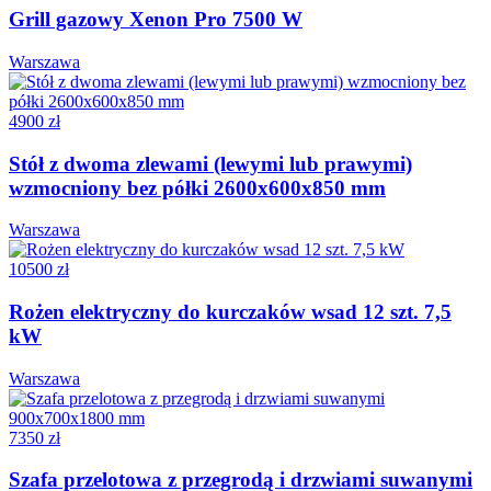
Grill gazowy Xenon Pro 7500 W
Warszawa
4900 zł
Stół z dwoma zlewami (lewymi lub prawymi)
wzmocniony bez półki 2600x600x850 mm
Warszawa
10500 zł
Rożen elektryczny do kurczaków wsad 12 szt. 7,5
kW
Warszawa
7350 zł
Szafa przelotowa z przegrodą i drzwiami suwanymi