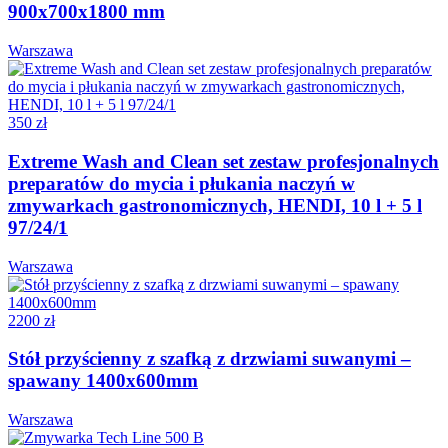
900x700x1800 mm
Warszawa
350 zł
Extreme Wash and Clean set zestaw profesjonalnych
preparatów do mycia i płukania naczyń w
zmywarkach gastronomicznych, HENDI, 10 l + 5 l
97/24/1
Warszawa
2200 zł
Stół przyścienny z szafką z drzwiami suwanymi –
spawany 1400x600mm
Warszawa