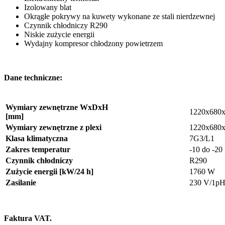
Izolowany blat
Okrągłe pokrywy na kuwety wykonane ze stali nierdzewnej
Czynnik chłodniczy R290
Niskie zużycie energii
Wydajny kompresor chłodzony powietrzem
Dane techniczne:
Wymiary zewnętrzne
WxDxH
1220x680
[mm]
Wymiary zewnętrzne z plexi
1220x680
Klasa klimatyczna
7G3/L1
Zakres temperatur
-10 do -20
Czynnik chłodniczy
R290
Zużycie energii [kW/24 h]
1760 W
Zasilanie
230 V/1pH
Faktura VAT.