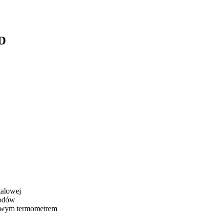
LD
talowej
lodów
rowym termometrem