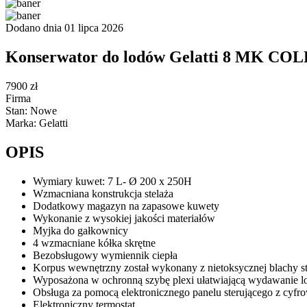
Dodano dnia 01 lipca 2026
Konserwator do lodów Gelatti 8 MK CO
7900 zł
Firma
Stan: Nowe
Marka: Gelatti
OPIS
Wymiary kuwet: 7 L- Ø 200 x 250H
Wzmacniana konstrukcja stelaża
Dodatkowy magazyn na zapasowe kuwety
Wykonanie z wysokiej jakości materiałów
Myjka do gałkownicy
4 wzmacniane kółka skrętne
Bezobsługowy wymiennik ciepła
Korpus wewnętrzny został wykonany z nietoksycznej blachy s
Wyposażona w ochronną szybę plexi ułatwiającą wydawanie 
Obsługa za pomocą elektronicznego panelu sterującego z cyf
Elektroniczny termostat