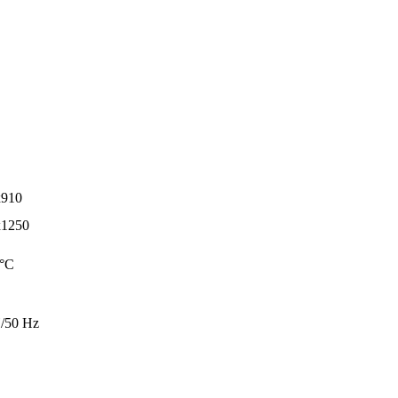
x910
x1250
 °C
/50 Hz