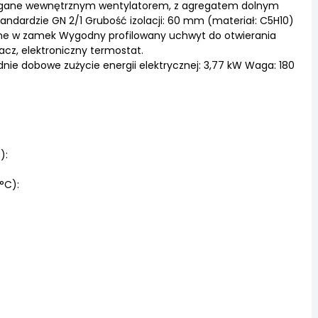
magane wewnętrznym wentylatorem, z agregatem dolnym
tandardzie GN 2/1 Grubość izolacji: 60 mm (materiał: C5H10)
ne w zamek Wygodny profilowany uchwyt do otwierania
acz, elektroniczny termostat.
ednie dobowe zużycie energii elektrycznej: 3,77 kW Waga: 180
):
°C):