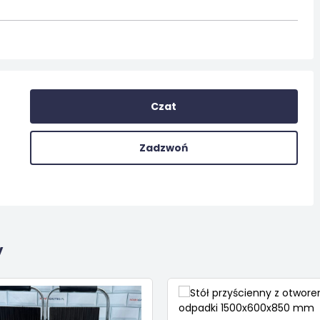
Czat
Zadzwoń
y