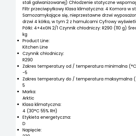
stali galwanizowanej) Chłodzenie statyczne wspo
Filtr przeciwpyłkowy Klasa klimatyczna: 4 Komora w s
Samozamykające się, nieprzestawne drzwi wyposażo
drzwi 4 kółka, w tym 2 z hamulcami Cyfrowy wyświetl
Półki: 4+4xGN 2/1 Czynnik chłodniczy: R290 (110 g) Śr
kg
Product Line:
Kitchen Line
Czynnik chłodniczy:
R290
Zakres temperatury od / temperatura minimalna (°C
-5
Zakres temperatury do / temperatura maksymalna (
5
Marka:
Arktic
Klasa klimatyczna:
4 (30°C 55% RH)
Etykieta energetyczna:
D
Napięcie: