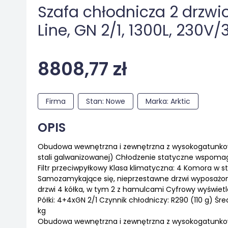
Szafa chłodnicza 2 drzwiow
Line, GN 2/1, 1300L, 23
8808,77 zł
Firma
Stan: Nowe
Marka: Arktic
OPIS
Obudowa wewnętrzna i zewnętrzna z wysokogatunkowej
stali galwanizowanej) Chłodzenie statyczne wspo
Filtr przeciwpyłkowy Klasa klimatyczna: 4 Komora w s
Samozamykające się, nieprzestawne drzwi wyposażo
drzwi 4 kółka, w tym 2 z hamulcami Cyfrowy wyświetl
Półki: 4+4xGN 2/1 Czynnik chłodniczy: R290 (110 g) Śr
kg
Obudowa wewnętrzna i zewnętrzna z wysokogatunkowej