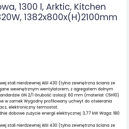
a, 1300 l, Arktic, Kitchen
0V/320W, 1382x800x(H)2100mm
 stali nierdzewnej AISI 430 (tylna zewnętrzna ściana ze
magane wewnętrznym wentylatorem, z agregatem dolnym
tandardzie GN 2/1 Grubość izolacji: 60 mm (materiał: C5H10)
ne w zamek Wygodny profilowany uchwyt do otwierania
acz, elektroniczny termostat.
ednie dobowe zużycie energii elektrycznej: 3,77 kW Waga: 180
 stali nierdzewnej AISI 430 (tylna zewnętrzna ściana ze