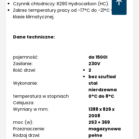
Czynnik chłodniczy: R290 Hydrocarbon (HC).
Zakres temperatury pracy od -17°C do -21°C w IV
klasie klimatycznej.
Dane techniczne:
pojemność:
do 1500l
Zasilanie:
230V
Ilość drzwi:
2
bez szuflad
Wykonanie:
stal
nierdzewna
temperatura w stopniach
0°C do 8°C
Celsjusza:
Wymiary w mm:
1388 x 826 x
2008
moc (w):
253 + 369
Przeznaczenie:
magazynowa
Rodzaj drzwi:
pełne