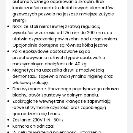
automatycznego odparowania skroplin. Brak
konieczności montażu dodatkowych elementów
grzewczych pozwala na jeszcze mniejsze zużycie
energii.
Nóżki ze stali nierdzewnej z łatwą regulacją
wysokości w zakresie od 125 mm do 200 mm, co
ułatwia czyszczenie powierzchni pod urządzeniem.
Opcjonalnie dostępne są również kółka jezdne.
Półki epoksydowe dostosowane są do
przechowywania różnych typów opakowań o
maksymalnym obciążeniu do 40 kg.
Magnetyczna uszczelka drzwi, z możliwością
demontażu, zapewnia maksymalna higienę oraz
właściwą izolację.
Dno wykonane z tłoczonego pojedynczego arkusza
blachy, otwór spustowy w dolnym panelu.
Zaokrąglone wewnętrzne krawędzie zapewniają
łatwe utrzymanie czystości oraz zapobiegają
gromadzeniu się brudu.
Zasilanie: 230V 1+N- 50Hz.
Komora chłodnicza:
W celu zwiększenia pojemności urządzenia