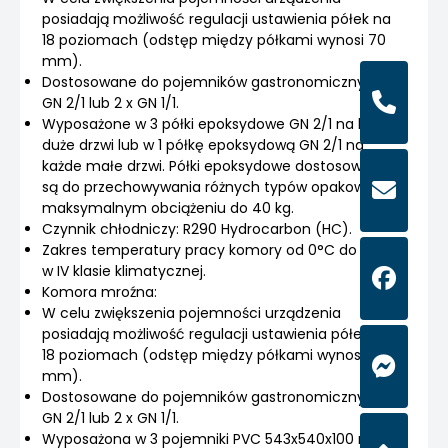
posiadają możliwość regulacji ustawienia półek na
18 poziomach (odstęp między półkami wynosi 70
mm).
Dostosowane do pojemników gastronomicznych
GN 2/1 lub 2 x GN 1/1.
Wyposażone w 3 półki epoksydowe GN 2/1 na każde
duże drzwi lub w 1 półkę epoksydową GN 2/1 na
każde małe drzwi. Półki epoksydowe dostosowane
są do przechowywania różnych typów opakowań o
maksymalnym obciążeniu do 40 kg.
Czynnik chłodniczy: R290 Hydrocarbon (HC).
Zakres temperatury pracy komory od 0°C do +8°C
w IV klasie klimatycznej.
Komora mroźna:
W celu zwiększenia pojemności urządzenia
posiadają możliwość regulacji ustawienia półek na
18 poziomach (odstęp między półkami wynosi 70
mm).
Dostosowane do pojemników gastronomicznych
GN 2/1 lub 2 x GN 1/1.
Wyposażona w 3 pojemniki PVC 543x540x100 mm.