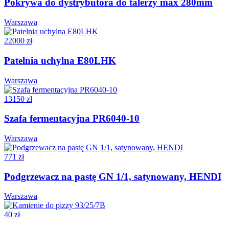
Pokrywa do dystrybutora do talerzy max 280mm
Warszawa
22000 zł
Patelnia uchylna E80LHK
Warszawa
13150 zł
Szafa fermentacyjna PR6040-10
Warszawa
771 zł
Podgrzewacz na pastę GN 1/1, satynowany, HENDI
Warszawa
40 zł