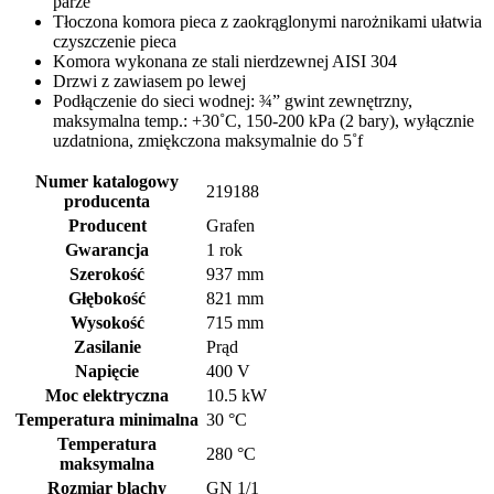
parze
Tłoczona komora pieca z zaokrąglonymi narożnikami ułatwia
czyszczenie pieca
Komora wykonana ze stali nierdzewnej AISI 304
Drzwi z zawiasem po lewej
Podłączenie do sieci wodnej: ¾” gwint zewnętrzny,
maksymalna temp.: +30˚C, 150-200 kPa (2 bary), wyłącznie
uzdatniona, zmiękczona maksymalnie do 5˚f
Numer katalogowy
219188
producenta
Producent
Grafen
Gwarancja
1 rok
Szerokość
937 mm
Głębokość
821 mm
Wysokość
715 mm
Zasilanie
Prąd
Napięcie
400 V
Moc elektryczna
10.5 kW
Temperatura minimalna
30 °C
Temperatura
280 °C
maksymalna
Rozmiar blachy
GN 1/1