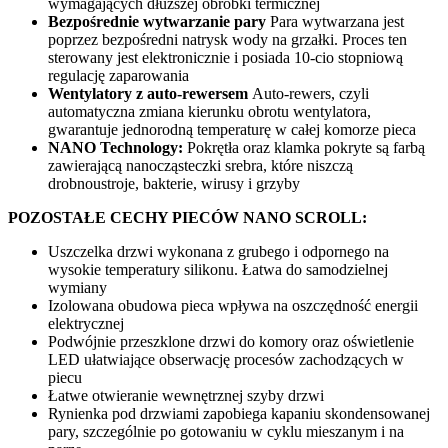
wymagających dłuższej obróbki termicznej
Bezpośrednie wytwarzanie pary
Para wytwarzana jest
poprzez bezpośredni natrysk wody na grzałki. Proces ten
sterowany jest elektronicznie i posiada 10-cio stopniową
regulację zaparowania
Wentylatory z auto-rewersem
Auto-rewers, czyli
automatyczna zmiana kierunku obrotu wentylatora,
gwarantuje jednorodną temperaturę w całej komorze pieca
NANO Technology:
Pokrętła oraz klamka pokryte są farbą
zawierającą nanocząsteczki srebra, które niszczą
drobnoustroje, bakterie, wirusy i grzyby
POZOSTAŁE CECHY PIECÓW NANO SCROLL:
Uszczelka drzwi wykonana z grubego i odpornego na
wysokie temperatury silikonu. Łatwa do samodzielnej
wymiany
Izolowana obudowa pieca wpływa na oszczędność energii
elektrycznej
Podwójnie przeszklone drzwi do komory oraz oświetlenie
LED ułatwiające obserwację procesów zachodzących w
piecu
Łatwe otwieranie wewnętrznej szyby drzwi
Rynienka pod drzwiami zapobiega kapaniu skondensowanej
pary, szczególnie po gotowaniu w cyklu mieszanym i na