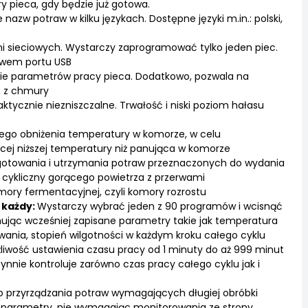
 pieca, gdy będzie już gotowa.
nazw potraw w kilku językach. Dostępne języki m.in.: polski,
i sieciowych. Wystarczy zaprogramować tylko jeden piec.
twem portu USB
nie parametrów pracy pieca. Dodatkowo, pozwala na
h z chmury
raktycznie niezniszczalne. Trwałość i niski poziom hałasu
ego obniżenia temperatury w komorze, w celu
cej niższej temperatury niż panująca w komorze
gotowania i utrzymania potraw przeznaczonych do wydania
 cykliczny gorącego powietrza z przerwami
mory fermentacyjnej, czyli komory rozrostu
 każdy:
Wystarczy wybrać jeden z 90 programów i wcisnąć
mując wcześniej zapisane parametry takie jak temperatura
ania, stopień wilgotności w każdym kroku całego cyklu
liwość ustawienia czasu pracy od 1 minuty do aż 999 minut
nie kontroluje zarówno czas pracy całego cyklu jak i
o przyrządzania potraw wymagających długiej obróbki
e parametry, nie wymagając monitorowania ze strony