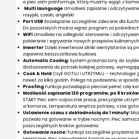
a piec sam poinformuje, którą musimy wyjąć z komory
Multi launguage
Umożliwia zapisanie i odczytywanie 
rosyjski, czeski, angielski
Port USB
Rozwiązanie szczególnie zalecane dla kuchn
Do pozostałych można wgrać program za pośrednic
WiFi
Umożliwia na odległość sterowanie i odczytywa
pobieranie i wgrywanie nowych przepisów kulinarnyc
Inwerter
Dzięki inwerterowi silniki wentylatorów są p
zapewnia bezszczotkowa budowa
Automatic Cooling:
System przeznaczony do szybki
dostosowania do potrzeb kolejnej potrawy, wymagają
Cook & Hold
Czyli GOTUJ i UTRZYMUJ – technologia 
nawet za kilka godzin. Polega na podawaniu w sposób
Proofing
Funkcja pozwalająca piecowi pełnić rolę ko
Możliwość zapisania 120 programów, po 6 kroków
START Piec sam rozpocznie pracę, precyzyjnie utrzy
w komorze, temperatura wnętrza potrawy, czas gotow
Ustawienie czasu z dokładnością do 1 minuty:
Moż
pozwala na gotowanie w trybie nocnym. Piec samoczyn
poszczególnych kroków gotowania
Gotowanie nocne:
Funkcja szczególnie przydatna d
termicznej. Piec samodzielnie kontroluje wyznaczon