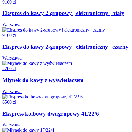
9100 zł
Ekspres do kawy 2-grupowy | elektroniczny | biały
Warszawa
9100 zł
Ekspres do kawy 2-grupowy | elektroniczny | czarny
Warszawa
2200 zł
Młynek do kawy z wyświetlaczem
Warszawa
6500 zł
Ekspress kolbowy dwugrupowy 41/22/6
Warszawa