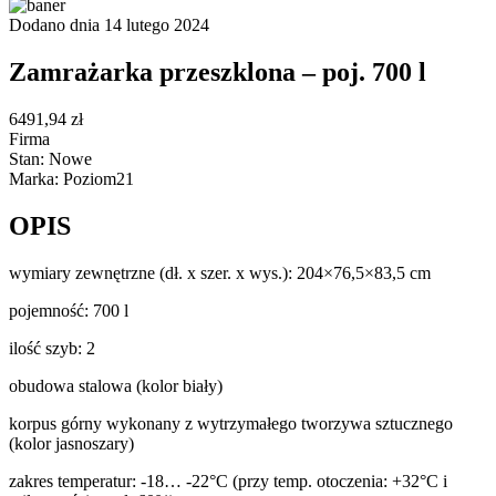
Dodano dnia 14 lutego 2024
Zamrażarka przeszklona – poj. 700 l
6491,94 zł
Firma
Stan: Nowe
Marka: Poziom21
OPIS
wymiary zewnętrzne (dł. x szer. x wys.): 204×76,5×83,5 cm
pojemność: 700 l
ilość szyb: 2
obudowa stalowa (kolor biały)
korpus górny wykonany z wytrzymałego tworzywa sztucznego
(kolor jasnoszary)
zakres temperatur: -18… -22°C (przy temp. otoczenia: +32°C i