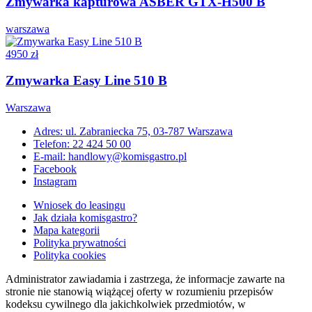
Zmywarka kapturowa ASBER GTX-H500 B
warszawa
4950 zł
Zmywarka Easy Line 510 B
Warszawa
Adres: ul. Zabraniecka 75, 03-787 Warszawa
Telefon: 22 424 50 00
E-mail: handlowy@komisgastro.pl
Facebook
Instagram
Wniosek do leasingu
Jak działa komisgastro?
Mapa kategorii
Polityka prywatności
Polityka cookies
Administrator zawiadamia i zastrzega, że informacje zawarte na
stronie nie stanowią wiążącej oferty w rozumieniu przepisów
kodeksu cywilnego dla jakichkolwiek przedmiotów, w