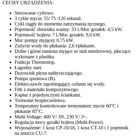
CECHY URZĄDZENIA:
Sterowanie cyfrowe.
3 cykle mycia: 55/ 75 /120 sekund.
Cykl ciągły do momentu zatrzymania ręcznego.
Pojemność zbiornika wanny: 33 l./Moc grzałek: 4,5 kW.
Pojemność bojlera: 7 l./Moc grzałek: 9,0 kW.
Moc pompy myjącej: 0,75 kW.
Zużycie wody do płukania: 2,6 l/płukanie.
Dolne i górne ramiona myjące ze stali nierdzewnej, płuczące
wykonane z plastiku.
Funkcja Thermostop.
Łagodny start.
Dozownik płynu nabłyszczającego.
Pompa spustowa (B).
Elektro-zawór zapobiegający cofaniu się wody.
Filtr z materiału kompozytowego.
Kaptur z pojedynczymi ściankami.
Termostat bezpieczeństwa.
Temperatury kontrolowane termostatem: mycie 60°C i
płukanie 85°C.
Multi-Voltage: 400 V/ 3N, 230 V/ 3~.
Regulacja mocy grzałki bojlera (Multi-Power).
Wyposażenie: 1 kosz CP-16/18, 1 kosz CT-10 i 1 pojemnik
na sztućce CU-7.