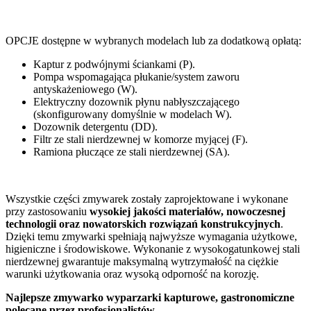
OPCJE dostępne w wybranych modelach lub za dodatkową opłatą:
Kaptur z podwójnymi ściankami (P).
Pompa wspomagająca płukanie/system zaworu
antyskażeniowego (W).
Elektryczny dozownik płynu nabłyszczającego
(skonfigurowany domyślnie w modelach W).
Dozownik detergentu (DD).
Filtr ze stali nierdzewnej w komorze myjącej (F).
Ramiona płuczące ze stali nierdzewnej (SA).
Wszystkie części zmywarek zostały zaprojektowane i wykonane
przy zastosowaniu
wysokiej jakości materiałów, nowoczesnej
technologii oraz nowatorskich rozwiązań konstrukcyjnych
.
Dzięki temu zmywarki spełniają najwyższe wymagania użytkowe,
higieniczne i środowiskowe. Wykonanie z wysokogatunkowej stali
nierdzewnej gwarantuje maksymalną wytrzymałość na ciężkie
warunki użytkowania oraz wysoką odporność na korozję.
Najlepsze zmywarko wyparzarki kapturowe, gastronomiczne
polecane przez profesjonalistów.