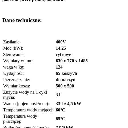
Dane techniczne:
Zasilanie:
400V
Moc (kW):
14,25
Sterowanie:
cyfrowe
Wymiary w mm:
630 x 770 x 1485
waga w kg:
124
wydajność:
65 koszy\/h
Przeznaczenie:
do naczyń
Wymiar kosza:
500 x 500
Zużycie wody na 1 cykl
3 l
mycia:
Wanna (pojemność/moc)::
33 l \/ 4,5 kW
Temperatura wody myjącej:
60°C
Temperatura wody
85°C
płuczącej:
Bojler (pojemność/moc)::
7 l\/9 kW