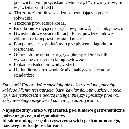
podświetlanymi przyciskami. Modele „T” z dwucyfrowymi
wyświetlaczami LED.
Tłoczony zbiornik ze spadem zapewniającym pełne
spływanie.
Tłoczone prowadnice kosza.
Boki komory myjącej z częściową podwójną ścianką drzwi.
Dwustopniowy system filtracji. Filtry powierzchniowe
zbiornika z kompozytu w standardzie.
Pompa myjąca z podwójnym przepływem i łagodnym
rozruchem.
Górne i dolne ramiona myjąco-płuczące Duo-KLIP
wykonane z materiału kompozytowego.
Płukanie ciśnieniem wody z sieci.
Hydrauliczne dozowanie środka nabłyszczającego w
standardzie.
Zmywarki Fagor , które spełniają nie tylko określone potrzeby
każdego klienta (restauracje, bary, kawiarnie, puby, szkoły, hotele,
itp.), ale jednocześnie tworzą inteligentniejszy i prostszy produkt,
który rewolucjonizuje świat komercyjnego zmywania.
Najlepsze zmywarko wyparzarki, pod blatowe gastronomiczne
polecane przez profesjonalistów.
Idealnie nadające się do czyszczenia szkła gastronomicznego,
barowego w twojej restauracji.