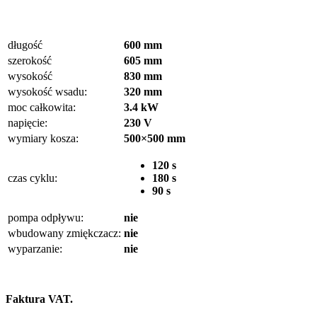
długość
600 mm
szerokość
605 mm
wysokość
830 mm
wysokość wsadu:
320 mm
moc całkowita:
3.4 kW
napięcie:
230 V
wymiary kosza:
500×500 mm
120 s
czas cyklu:
180 s
90 s
pompa odpływu:
nie
wbudowany zmiękczacz:
nie
wyparzanie:
nie
Faktura VAT.