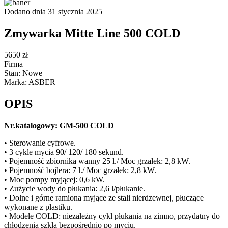
Dodano dnia 31 stycznia 2025
Zmywarka Mitte Line 500 COLD
5650 zł
Firma
Stan: Nowe
Marka: ASBER
OPIS
Nr.katalogowy: GM-500 COLD
• Sterowanie cyfrowe.
• 3 cykle mycia 90/ 120/ 180 sekund.
• Pojemność zbiornika wanny 25 l./ Moc grzałek: 2,8 kW.
• Pojemność bojlera: 7 l./ Moc grzałek: 2,8 kW.
• Moc pompy myjącej: 0,6 kW.
• Zużycie wody do płukania: 2,6 l/płukanie.
• Dolne i górne ramiona myjące ze stali nierdzewnej, płuczące
wykonane z plastiku.
• Modele COLD: niezależny cykl płukania na zimno, przydatny do
chłodzenia szkła bezpośrednio po myciu.