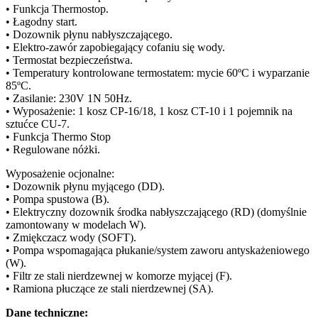
• Funkcja Thermostop.
• Łagodny start.
• Dozownik płynu nabłyszczającego.
• Elektro-zawór zapobiegający cofaniu się wody.
• Termostat bezpieczeństwa.
• Temperatury kontrolowane termostatem: mycie 60ºC i wyparzanie
85ºC.
• Zasilanie: 230V 1N 50Hz.
• Wyposażenie: 1 kosz CP-16/18, 1 kosz CT-10 i 1 pojemnik na
sztućce CU-7.
• Funkcja Thermo Stop
• Regulowane nóżki.
Wyposażenie ocjonalne:
• Dozownik płynu myjącego (DD).
• Pompa spustowa (B).
• Elektryczny dozownik środka nabłyszczającego (RD) (domyślnie
zamontowany w modelach W).
• Zmiękczacz wody (SOFT).
• Pompa wspomagająca płukanie/system zaworu antyskażeniowego
(W).
• Filtr ze stali nierdzewnej w komorze myjącej (F).
• Ramiona płuczące ze stali nierdzewnej (SA).
Dane techniczne: