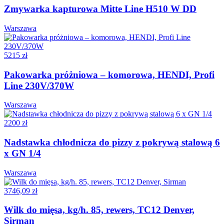
Zmywarka kapturowa Mitte Line H510 W DD
Warszawa
5215 zł
Pakowarka próżniowa – komorowa, HENDI, Profi
Line 230V/370W
Warszawa
2200 zł
Nadstawka chłodnicza do pizzy z pokrywą stalową 6
x GN 1/4
Warszawa
3746,09 zł
Wilk do mięsa, kg/h. 85, rewers, TC12 Denver,
Sirman