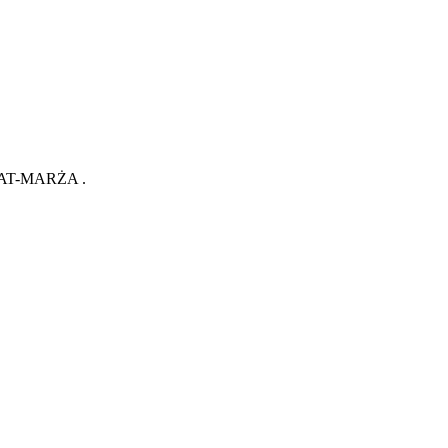
ę VAT-MARŻA .