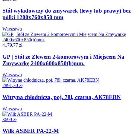
Stół wyładowczy do zmywarek (lewy lub prawy) bez
półki 1200x760x850 mm
Warszawa
4179,77 zł
GP | Stół ze Zlewem 2-komorowym i Miejscem Na
Zmywarkę 2400x600x850(h)mm.
Warszawa
2891,30 zł
Witryna chłodnicza, poj. 78l, czarna, AK78EBN
Warszawa
3699 zł
Wilk ASBER PA-22-M