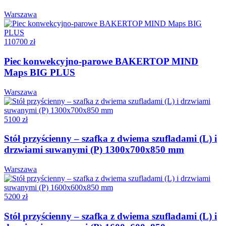
Warszawa
110700 zł
Piec konwekcyjno-parowe BAKERTOP MIND
Maps BIG PLUS
Warszawa
5100 zł
Stół przyścienny – szafka z dwiema szufladami (L) i
drzwiami suwanymi (P) 1300x700x850 mm
Warszawa
5200 zł
Stół przyścienny – szafka z dwiema szufladami (L) i