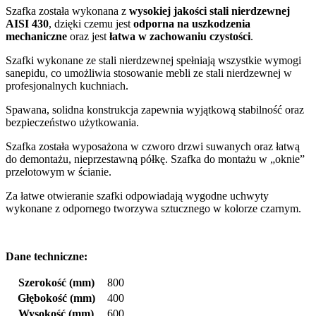
Szafka została wykonana z
wysokiej jakości stali nierdzewnej
AISI 430
, dzięki czemu jest
odporna na uszkodzenia
mechaniczne
oraz jest
łatwa w zachowaniu czystości
.
Szafki wykonane ze stali nierdzewnej spełniają wszystkie wymogi
sanepidu, co umożliwia stosowanie mebli ze stali nierdzewnej w
profesjonalnych kuchniach.
Spawana, solidna konstrukcja zapewnia wyjątkową stabilność oraz
bezpieczeństwo użytkowania.
Szafka została wyposażona w czworo drzwi suwanych oraz łatwą
do demontażu, nieprzestawną półkę. Szafka do montażu w „oknie”
przelotowym w ścianie.
Za łatwe otwieranie szafki odpowiadają wygodne uchwyty
wykonane z odpornego tworzywa sztucznego w kolorze czarnym.
Dane techniczne:
Szerokość (mm)
800
Głębokość (mm)
400
Wysokość (mm)
600