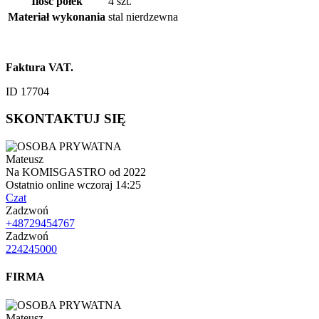
Ilość półek
4 szt.
Materiał wykonania
stal nierdzewna
Faktura VAT.
ID 17704
SKONTAKTUJ SIĘ
Mateusz
Na KOMISGASTRO od 2022
Ostatnio online wczoraj 14:25
Czat
Zadzwoń
+48729454767
Zadzwoń
224245000
FIRMA
Mateusz