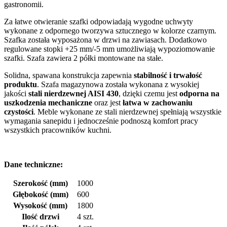
gastronomii.
Za łatwe otwieranie szafki odpowiadają wygodne uchwyty
wykonane z odpornego tworzywa sztucznego w kolorze czarnym.
Szafka została wyposażona w drzwi na zawiasach. Dodatkowo
regulowane stopki +25 mm/-5 mm umożliwiają wypoziomowanie
szafki. Szafa zawiera 2 półki montowane na stałe.
Solidna, spawana konstrukcja zapewnia
stabilność i trwałość
produktu
. Szafa magazynowa została wykonana z wysokiej
jakości
stali nierdzewnej AISI 430
, dzięki czemu jest
odporna na
uszkodzenia mechaniczne
oraz jest
łatwa w zachowaniu
czystości
. Meble wykonane ze stali nierdzewnej spełniają wszystkie
wymagania sanepidu i jednocześnie podnoszą komfort pracy
wszystkich pracowników kuchni.
Dane techniczne:
Szerokość (mm)
1000
Głębokość (mm)
600
Wysokość (mm)
1800
Ilość drzwi
4 szt.