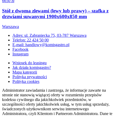
6650 zł
Stół z dwoma zlewami (lewy lub prawy) – szafka z
drzwiami suwanymi 1900x600x850 mm
Warszawa
Adres: ul. Zabraniecka 75, 03-787 Warszawa
Telefon: 22 424 50 00
E-mail: handlowy@komisgastro.pl
Facebook
Instagram
Wniosek do leasingu
Jak działa komisgastro?
Mapa kategorii
Polityka prywatności
Polityka cookies
Administrator zawiadamia i zastrzega, że informacje zawarte na
stronie nie stanowią wiążącej oferty w rozumieniu przepisów
kodeksu cywilnego dla jakichkolwiek przedmiotów, w
szczególności oferty jakichkolwiek usług, w tym usług sprzedaży,
świadczonych użytkownikom serwisu internetowego
Administratora, czyli Klientom i Partnerom Administratora. Dane te