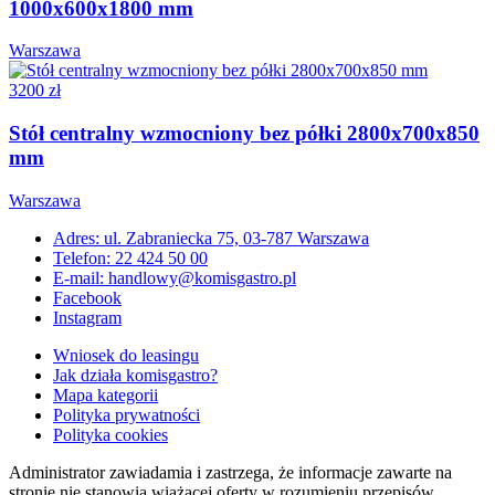
1000x600x1800 mm
Warszawa
3200 zł
Stół centralny wzmocniony bez półki 2800x700x850
mm
Warszawa
Adres: ul. Zabraniecka 75, 03-787 Warszawa
Telefon: 22 424 50 00
E-mail: handlowy@komisgastro.pl
Facebook
Instagram
Wniosek do leasingu
Jak działa komisgastro?
Mapa kategorii
Polityka prywatności
Polityka cookies
Administrator zawiadamia i zastrzega, że informacje zawarte na
stronie nie stanowią wiążącej oferty w rozumieniu przepisów