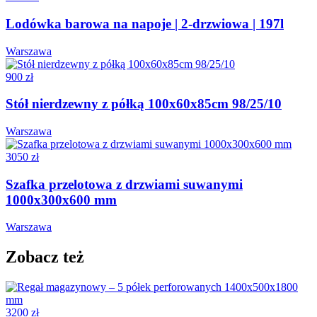
Lodówka barowa na napoje | 2-drzwiowa | 197l
Warszawa
900 zł
Stół nierdzewny z półką 100x60x85cm 98/25/10
Warszawa
3050 zł
Szafka przelotowa z drzwiami suwanymi
1000x300x600 mm
Warszawa
Zobacz też
3200 zł