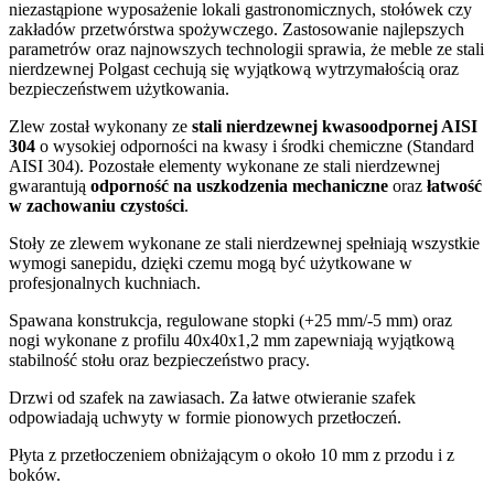
niezastąpione wyposażenie lokali gastronomicznych, stołówek czy
zakładów przetwórstwa spożywczego. Zastosowanie najlepszych
parametrów oraz najnowszych technologii sprawia, że meble ze stali
nierdzewnej Polgast cechują się wyjątkową wytrzymałością oraz
bezpieczeństwem użytkowania.
Zlew został wykonany ze
stali nierdzewnej kwasoodpornej AISI
304
o wysokiej odporności na kwasy i środki chemiczne (Standard
AISI 304). Pozostałe elementy wykonane ze stali nierdzewnej
gwarantują
odporność na uszkodzenia mechaniczne
oraz
łatwość
w zachowaniu czystości
.
Stoły ze zlewem wykonane ze stali nierdzewnej spełniają wszystkie
wymogi sanepidu, dzięki czemu mogą być użytkowane w
profesjonalnych kuchniach.
Spawana konstrukcja, regulowane stopki (+25 mm/-5 mm) oraz
nogi wykonane z profilu 40x40x1,2 mm zapewniają wyjątkową
stabilność stołu oraz bezpieczeństwo pracy.
Drzwi od szafek na zawiasach. Za łatwe otwieranie szafek
odpowiadają uchwyty w formie pionowych przetłoczeń.
Płyta z przetłoczeniem obniżającym o około 10 mm z przodu i z
boków.