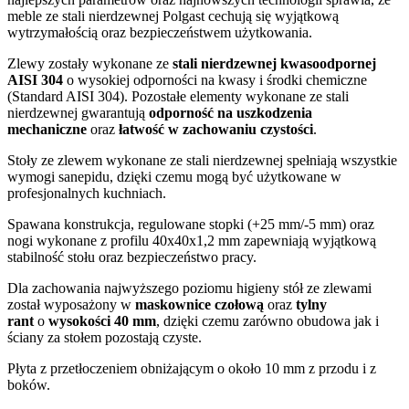
meble ze stali nierdzewnej Polgast cechują się wyjątkową
wytrzymałością oraz bezpieczeństwem użytkowania.
Zlewy zostały wykonane ze
stali nierdzewnej kwasoodpornej
AISI 304
o wysokiej odporności na kwasy i środki chemiczne
(Standard AISI 304). Pozostałe elementy wykonane ze stali
nierdzewnej gwarantują
odporność na uszkodzenia
mechaniczne
oraz
łatwość w zachowaniu czystości
.
Stoły ze zlewem wykonane ze stali nierdzewnej spełniają wszystkie
wymogi sanepidu, dzięki czemu mogą być użytkowane w
profesjonalnych kuchniach.
Spawana konstrukcja, regulowane stopki (+25 mm/-5 mm) oraz
nogi wykonane z profilu 40x40x1,2 mm zapewniają wyjątkową
stabilność stołu oraz bezpieczeństwo pracy.
Dla zachowania najwyższego poziomu higieny stół ze zlewami
został wyposażony w
maskownice czołową
oraz
tylny
rant
o
wysokości 40 mm
, dzięki czemu zarówno obudowa jak i
ściany za stołem pozostają czyste.
Płyta z przetłoczeniem obniżającym o około 10 mm z przodu i z
boków.