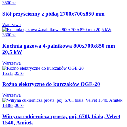
3500 zł
Stół przyścienny z półką 2700x700x850 mm
Warszawa
3800 zł
Kuchnia gazowa 4-palnikowa 800x700x850 mm
20,5 kW
Warszawa
16513,05 zł
Rożno elektryczne do kurczaków OGE-20
Warszawa
13388,06 zł
Witryna cukiernicza prosta, poj. 670l, biała, Velvet
1540, Amitek