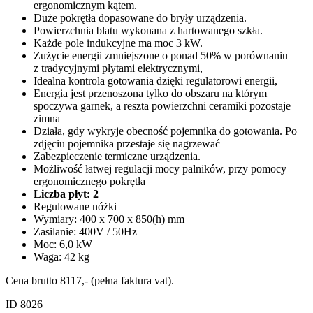
ergonomicznym kątem.
Duże pokrętła dopasowane do bryły urządzenia.
Powierzchnia blatu wykonana z hartowanego szkła.
Każde pole indukcyjne ma moc 3 kW.
Zużycie energii zmniejszone o ponad 50% w porównaniu
z tradycyjnymi płytami elektrycznymi,
Idealna kontrola gotowania dzięki regulatorowi energii,
Energia jest przenoszona tylko do obszaru na którym
spoczywa garnek, a reszta powierzchni ceramiki pozostaje
zimna
Działa, gdy wykryje obecność pojemnika do gotowania. Po
zdjęciu pojemnika przestaje się nagrzewać
Zabezpieczenie termiczne urządzenia.
Możliwość łatwej regulacji mocy palników, przy pomocy
ergonomicznego pokrętła
Liczba płyt: 2
Regulowane nóżki
Wymiary: 400 x 700 x 850(h) mm
Zasilanie: 400V / 50Hz
Moc: 6,0 kW
Waga: 42 kg
Cena brutto 8117,- (pełna faktura vat).
ID 8026