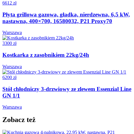
6612 zł
Płyta grillowa gazowa, gładka, nierdzewna, 6,5 kW,
nastawna, 400×700, 16580032, P21 Proxy70
Warszawa
3300 zł
Kostkarka z zasobnikiem 22kg/24h
Warszawa
6200 zł
Stół chłodniczy 3-drzwiowy ze zlewem Essenzial Line
GN 1/1
Warszawa
Zobacz też