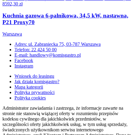
8592,30 zł
Kuchnia gazowa 6-palnikowa, 34,5 kW, nastawna,
P21 Proxy70
Warszawa
Adres: ul. Zabraniecka 75, 03-787 Warszawa
Telefon: 22 424 50 00
E-mail: handlowy@komisgastro.pl
Facebook
Instagram
Wniosek do leasingu
Jak działa komisgastro?
Mapa kategorii
Polityka prywatności
Polityka cookies
Administrator zawiadamia i zastrzega, że informacje zawarte na
stronie nie stanowią wiążącej oferty w rozumieniu przepisów
kodeksu cywilnego dla jakichkolwiek przedmiotów, w
szczególności oferty jakichkolwiek usług, w tym usług sprzedaży,
świadczonych użytkownikom serwisu internetowego