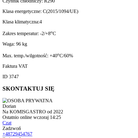
Czynnik chłodniczy: R290
Klasa energetyczne: C(2015/1094/UE)
Klasa klimatyczna:4
o
Zakres temperatur: -2/+8
C
Waga: 96 kg
o
Max. temp./wilgotność: +40
C/60%
Faktura VAT
ID 3747
SKONTAKTUJ SIĘ
Dorian
Na KOMISGASTRO od 2022
Ostatnio online wczoraj 14:25
Czat
Zadzwoń
+48729454767