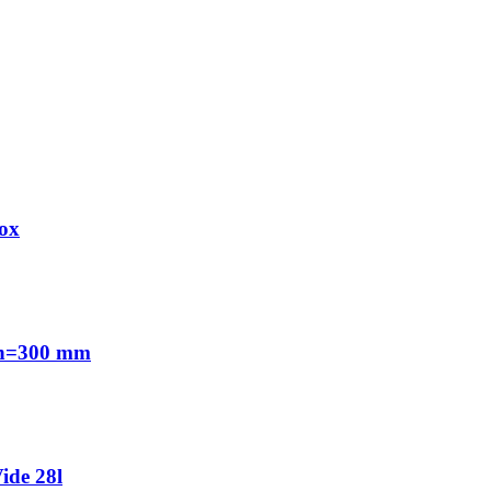
ox
 h=300 mm
ide 28l