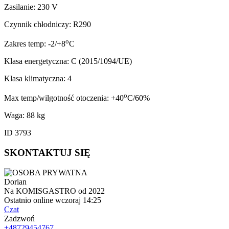
Zasilanie: 230 V
Czynnik chłodniczy: R290
o
Zakres temp: -2/+8
C
Klasa energetyczna: C (2015/1094/UE)
Klasa klimatyczna: 4
o
Max temp/wilgotność otoczenia: +40
C/60%
Waga: 88 kg
ID 3793
SKONTAKTUJ SIĘ
Dorian
Na KOMISGASTRO od 2022
Ostatnio online wczoraj 14:25
Czat
Zadzwoń
+48729454767