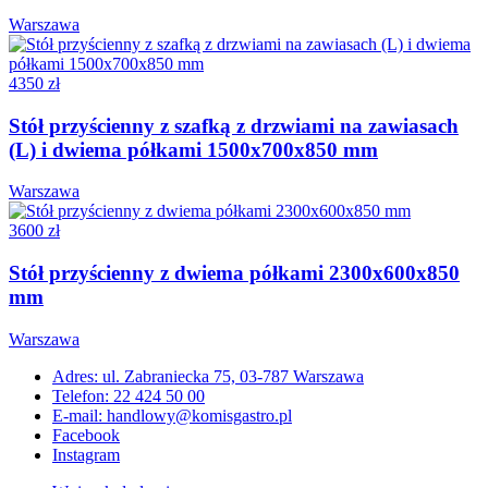
Warszawa
4350 zł
Stół przyścienny z szafką z drzwiami na zawiasach
(L) i dwiema półkami 1500x700x850 mm
Warszawa
3600 zł
Stół przyścienny z dwiema półkami 2300x600x850
mm
Warszawa
Adres: ul. Zabraniecka 75, 03-787 Warszawa
Telefon: 22 424 50 00
E-mail: handlowy@komisgastro.pl
Facebook
Instagram