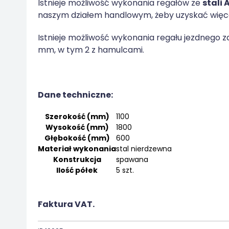
Istnieje możliwość wykonania regałów ze
stali
naszym działem handlowym, żeby uzyskać więcej
Istnieje możliwość wykonania regału jezdnego 
mm, w tym 2 z hamulcami.
Dane techniczne:
Szerokość (mm)
1100
Wysokość (mm)
1800
Głębokość (mm)
600
Materiał wykonania
stal nierdzewna
Konstrukcja
spawana
Ilość półek
5 szt.
Faktura VAT.