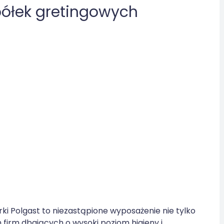
ółek gretingowych
i Polgast to niezastąpione wyposażenie nie tylko
h firm dbających o wysoki poziom higieny i