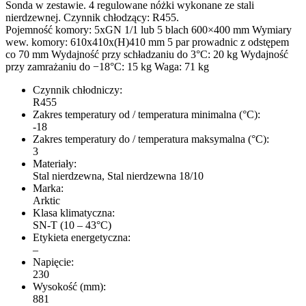
Sonda w zestawie. 4 regulowane nóżki wykonane ze stali
nierdzewnej. Czynnik chłodzący: R455.
Pojemność komory: 5xGN 1/1 lub 5 blach 600×400 mm Wymiary
wew. komory: 610x410x(H)410 mm 5 par prowadnic z odstępem
co 70 mm Wydajność przy schładzaniu do 3°C: 20 kg Wydajność
przy zamrażaniu do −18°C: 15 kg Waga: 71 kg
Czynnik chłodniczy:
R455
Zakres temperatury od / temperatura minimalna (°C):
-18
Zakres temperatury do / temperatura maksymalna (°C):
3
Materiały:
Stal nierdzewna, Stal nierdzewna 18/10
Marka:
Arktic
Klasa klimatyczna:
SN-T (10 – 43°C)
Etykieta energetyczna:
–
Napięcie:
230
Wysokość (mm):
881