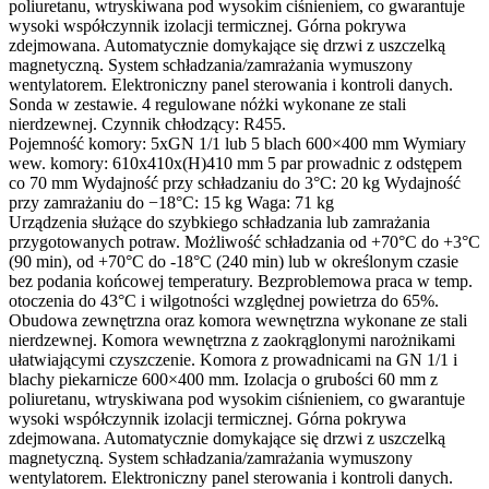
poliuretanu, wtryskiwana pod wysokim ciśnieniem, co gwarantuje
wysoki współczynnik izolacji termicznej. Górna pokrywa
zdejmowana. Automatycznie domykające się drzwi z uszczelką
magnetyczną. System schładzania/zamrażania wymuszony
wentylatorem. Elektroniczny panel sterowania i kontroli danych.
Sonda w zestawie. 4 regulowane nóżki wykonane ze stali
nierdzewnej. Czynnik chłodzący: R455.
Pojemność komory: 5xGN 1/1 lub 5 blach 600×400 mm Wymiary
wew. komory: 610x410x(H)410 mm 5 par prowadnic z odstępem
co 70 mm Wydajność przy schładzaniu do 3°C: 20 kg Wydajność
przy zamrażaniu do −18°C: 15 kg Waga: 71 kg
Urządzenia służące do szybkiego schładzania lub zamrażania
przygotowanych potraw. Możliwość schładzania od +70°C do +3°C
(90 min), od +70°C do -18°C (240 min) lub w określonym czasie
bez podania końcowej temperatury. Bezproblemowa praca w temp.
otoczenia do 43°C i wilgotności względnej powietrza do 65%.
Obudowa zewnętrzna oraz komora wewnętrzna wykonane ze stali
nierdzewnej. Komora wewnętrzna z zaokrąglonymi narożnikami
ułatwiającymi czyszczenie. Komora z prowadnicami na GN 1/1 i
blachy piekarnicze 600×400 mm. Izolacja o grubości 60 mm z
poliuretanu, wtryskiwana pod wysokim ciśnieniem, co gwarantuje
wysoki współczynnik izolacji termicznej. Górna pokrywa
zdejmowana. Automatycznie domykające się drzwi z uszczelką
magnetyczną. System schładzania/zamrażania wymuszony
wentylatorem. Elektroniczny panel sterowania i kontroli danych.