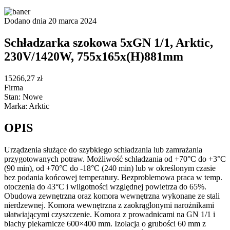
Dodano dnia 20 marca 2024
Schładzarka szokowa 5xGN 1/1, Arktic,
230V/1420W, 755x165x(H)881mm
15266,27 zł
Firma
Stan: Nowe
Marka: Arktic
OPIS
Urządzenia służące do szybkiego schładzania lub zamrażania
przygotowanych potraw. Możliwość schładzania od +70°C do +3°C
(90 min), od +70°C do -18°C (240 min) lub w określonym czasie
bez podania końcowej temperatury. Bezproblemowa praca w temp.
otoczenia do 43°C i wilgotności względnej powietrza do 65%.
Obudowa zewnętrzna oraz komora wewnętrzna wykonane ze stali
nierdzewnej. Komora wewnętrzna z zaokrąglonymi narożnikami
ułatwiającymi czyszczenie. Komora z prowadnicami na GN 1/1 i
blachy piekarnicze 600×400 mm. Izolacja o grubości 60 mm z