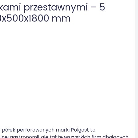
kami przestawnymi – 5
00x500x1800 mm
 półek perforowanych marki Polgast to
lnej gastronomii, ale także wszystkich firm dbających