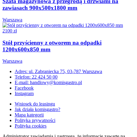
Szafa magazynowa z przegrodą i drzwiami na
zawiasach 900x500x1800 mm
Warszawa
2100 zł
Stół przyścienny z otworem na odpadki
1200x600x850 mm
Warszawa
Adres: ul. Zabraniecka 75, 03-787 Warszawa
Telefon: 22 424 50 00
E-mail: handlowy@komisgastro.pl
Facebook
Instagram
Wniosek do leasingu
Jak działa komisgastro?
Mapa kategorii
Polityka prywatności
Polityka cookies
Administrator zawiadamia i zastrzega, że informacje zawarte na