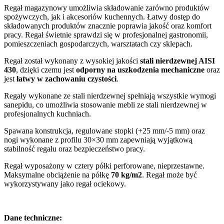
Regał magazynowy umożliwia składowanie zarówno produktów
spożywczych, jak i akcesoriów kuchennych. Łatwy dostęp do
składowanych produktów znacznie poprawia jakość oraz komfort
pracy. Regał świetnie sprawdzi się w profesjonalnej gastronomii,
pomieszczeniach gospodarczych, warsztatach czy sklepach.
Regał został wykonany z wysokiej jakości
stali nierdzewnej AISI
430
, dzięki czemu jest
odporny na uszkodzenia mechaniczne
oraz
jest
łatwy w zachowaniu czystości
.
Regały wykonane ze stali nierdzewnej spełniają wszystkie wymogi
sanepidu, co umożliwia stosowanie mebli ze stali nierdzewnej w
profesjonalnych kuchniach.
Spawana konstrukcja, regulowane stopki (+25 mm/-5 mm) oraz
nogi wykonane z profilu 30×30 mm zapewniają wyjątkową
stabilność regału oraz bezpieczeństwo pracy.
Regał wyposażony w cztery półki perforowane, nieprzestawne.
Maksymalne obciążenie na półkę
70 kg/m2
. Regał może być
wykorzystywany jako regał ociekowy.
Dane techniczne: