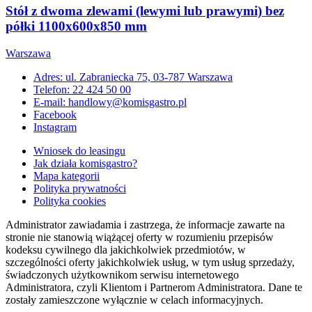
Stół z dwoma zlewami (lewymi lub prawymi) bez
półki 1100x600x850 mm
Warszawa
Adres: ul. Zabraniecka 75, 03-787 Warszawa
Telefon: 22 424 50 00
E-mail: handlowy@komisgastro.pl
Facebook
Instagram
Wniosek do leasingu
Jak działa komisgastro?
Mapa kategorii
Polityka prywatności
Polityka cookies
Administrator zawiadamia i zastrzega, że informacje zawarte na
stronie nie stanowią wiążącej oferty w rozumieniu przepisów
kodeksu cywilnego dla jakichkolwiek przedmiotów, w
szczególności oferty jakichkolwiek usług, w tym usług sprzedaży,
świadczonych użytkownikom serwisu internetowego
Administratora, czyli Klientom i Partnerom Administratora. Dane te
zostały zamieszczone wyłącznie w celach informacyjnych.