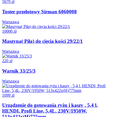
5679 zł
Toster przelotowy Sirman 6060008
Warszawa
10000 zł
Maszyna( Piła) do cięcia kości 29/22/1
Warszawa
220 zł
Warnik 33/25/3
Warszawa
1099 zł
Urządzenie do gotowania ryżu i kaszy , 5,4 l,
HENDI, Profi Line, 5,4L, 230V/1950W,
513x422x(H)775mm