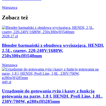
Warszawa
Zobacz też
2028,27 zł
Blender barmański z obudową wyciszającą, HENDI,
2,5L, czarny, 220-240V/1680W,
250x300x(H)540mm
Warszawa
449 zł
Urządzenie do gotowania ryżu i kaszy z funkcją
gotowania na parze, 1,8 l, HENDI, Profi Line, 1,8L,
230V/700W, ø280x(H)285mm