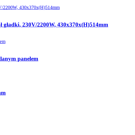
dół gładki, 230V/2200W, 430x370x(H)514mm
etlanym panelem
0mm