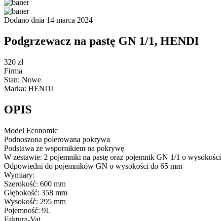
Dodano dnia 14 marca 2024
Podgrzewacz na pastę GN 1/1, HENDI
320 zł
Firma
Stan: Nowe
Marka: HENDI
OPIS
Model Economic
Podnoszona polerowana pokrywa
Podstawa ze wspornikiem na pokrywę
W zestawie: 2 pojemniki na pastę oraz pojemnik GN 1/1 o wysokości
Odpowiedni do pojemników GN o wysokości do 65 mm
Wymiary:
Szerokość: 600 mm
Głębokość: 358 mm
Wysokość: 295 mm
Pojemność: 9L
Faktura-Vat