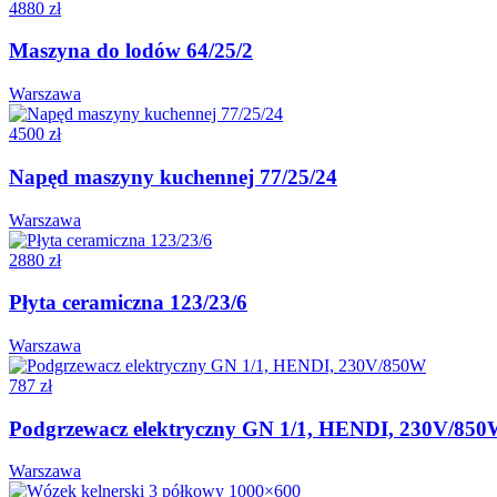
4880 zł
Maszyna do lodów 64/25/2
Warszawa
4500 zł
Napęd maszyny kuchennej 77/25/24
Warszawa
2880 zł
Płyta ceramiczna 123/23/6
Warszawa
787 zł
Podgrzewacz elektryczny GN 1/1, HENDI, 230V/85
Warszawa