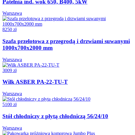
Patelnia ind. wok 650, B400, 5kW
Warszawa
8250 zł
Szafa przelotowa z przegrodą i drzwiami suwanymi
1000x700x2000 mm
Warszawa
3009 zł
Wilk ASBER PA-22-TU-T
Warszawa
5100 zł
Stół chłodniczy z płytą chłodniczą 56/24/10
Warszawa