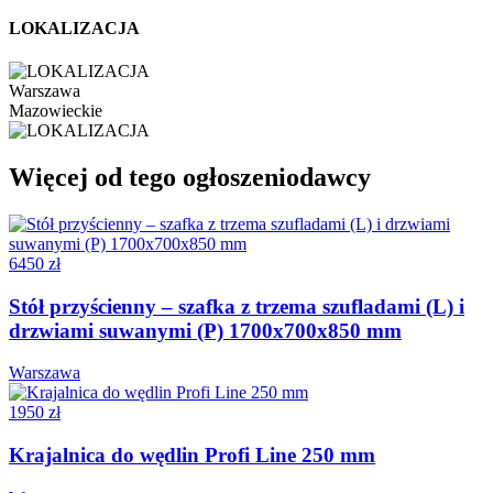
LOKALIZACJA
Warszawa
Mazowieckie
Więcej od tego ogłoszeniodawcy
6450 zł
Stół przyścienny – szafka z trzema szufladami (L) i
drzwiami suwanymi (P) 1700x700x850 mm
Warszawa
1950 zł
Krajalnica do wędlin Profi Line 250 mm