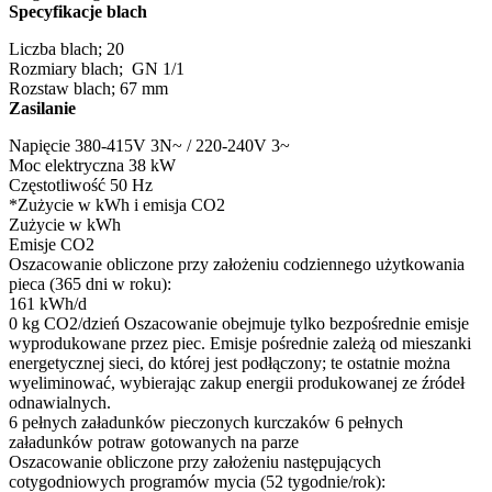
Specyfikacje blach
Liczba blach;
20
Rozmiary blach;
GN 1/1
Rozstaw blach;
67 mm
Zasilanie
Napięcie
380-415V 3N~ / 220-240V 3~
Moc elektryczna
38 kW
Częstotliwość
50 Hz
*Zużycie w kWh i emisja CO2
Zużycie w kWh
Emisje CO2
Oszacowanie obliczone przy założeniu codziennego użytkowania
pieca (365 dni w roku):
161 kWh/d
0 kg CO2/dzień
Oszacowanie obejmuje tylko bezpośrednie emisje
wyprodukowane przez piec. Emisje pośrednie zależą od mieszanki
energetycznej sieci, do której jest podłączony; te ostatnie można
wyeliminować, wybierając zakup energii produkowanej ze źródeł
odnawialnych.
6 pełnych załadunków pieczonych kurczaków
6 pełnych
załadunków potraw gotowanych na parze
Oszacowanie obliczone przy założeniu następujących
cotygodniowych programów mycia (52 tygodnie/rok):