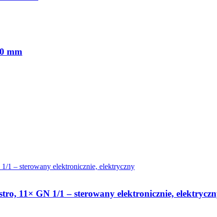
850 mm
o, 11× GN 1/1 – sterowany elektronicznie, elektrycz