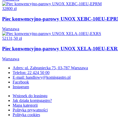
32800 zł
Piec konwencyjno-parowy UNOX XEBC-10EU-EP
Warszawa
52131,50 zł
Piec konwencyjno-parowy UNOX XELA-10EU-EXR
Warszawa
Adres: ul. Zabraniecka 75, 03-787 Warszawa
Telefon: 22 424 50 00
E-mail: handlowy@komisgastro.pl
Facebook
Instagram
Wniosek do leasingu
Jak działa komisgastro?
Mapa kategorii
Polityka prywatności
Polityka cookies