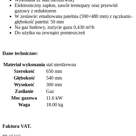
Elektroniczny zapłon, zawór termopary oraz przewód
gazowy z reduktorem
W zestawie: emaliowana patelnia (590×480 mm) z rączkami–
głębokość patelni: 50 mm
Na gaz butlowy, zużycie gazu 0,430 m³/h
Do użytku na zewnątrz pomieszczeń
Dane techniczne:
Materiał wykonania
stal nierdzewna
Szerokość
650 mm
Głębokość
540 mm
Wysokość
300 mm
Zasilanie
Gaz
Moc gazowa
11.6 kW
Waga
18.00 kg
Faktura VAT.