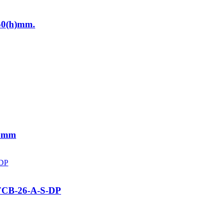
50(h)mm.
0 mm
 FCB-26-A-S-DP