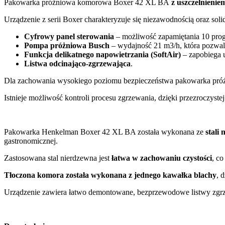
Pakowarka próżniowa komorowa Boxer 42 XL BA
z uszczelnieni
Urządzenie z serii Boxer charakteryzuje się niezawodnością oraz sol
Cyfrowy panel sterowania
– możliwość zapamiętania 10 pro
Pompa próżniowa Busch
– wydajność 21 m3/h, która pozwal
Funkcja delikatnego napowietrzania (SoftAir)
– zapobiega 
Listwa odcinająco-zgrzewająca
.
Dla zachowania wysokiego poziomu bezpieczeństwa pakowarka p
Istnieje możliwość kontroli procesu zgrzewania, dzięki przezroczyste
Pakowarka Henkelman Boxer 42 XL BA została wykonana ze
stali
gastronomicznej.
Zastosowana stal nierdzewna jest
łatwa w zachowaniu czystości
, c
Tłoczona komora została wykonana z jednego kawałka blachy
, 
Urządzenie zawiera łatwo demontowane, bezprzewodowe listwy zgrze