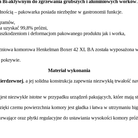
em Bi-aktywnym do zgrzewania grubszych i aluminiowych worków
.
idnością – pakowarka posiada niezbędne w gastronomii funkcje.
gramów,
a uzyskać 99,8% próżni,
uszkodzeniom i deformacjom pakowanego produktu jak i worka,
różniowa komorowa Henkelman Boxer 42 XL BA została wyposażona 
j pokrywie.
Materiał wykonania
 nierdzewnej
, a jej solidna konstrukcja zapewnia niezwykłą trwałość
o jest niezwykle istotne w przypadku urządzeń pakujących, które mają 
dzięki czemu powierzchnia komory jest gładka i łatwa w utrzymaniu h
wające oraz płytki regulacyjne do ustawiania wysokości komory próż