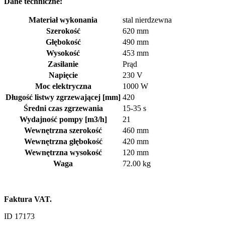
Dane techniczne:
Materiał wykonania
stal nierdzewna
Szerokość
620 mm
Głębokość
490 mm
Wysokość
453 mm
Zasilanie
Prąd
Napięcie
230 V
Moc elektryczna
1000 W
Długość listwy zgrzewającej [mm]
420
Średni czas zgrzewania
15-35 s
Wydajność pompy [m3/h]
21
Wewnętrzna szerokość
460 mm
Wewnętrzna głębokość
420 mm
Wewnętrzna wysokość
120 mm
Waga
72.00 kg
Faktura VAT.
ID 17173