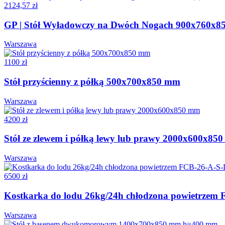
2124,57 zł
GP | Stół Wyładowczy na Dwóch Nogach 900x760x8
Warszawa
1100 zł
Stół przyścienny z półką 500x700x850 mm
Warszawa
4200 zł
Stół ze zlewem i półką lewy lub prawy 2000x600x85
Warszawa
6500 zł
Kostkarka do lodu 26kg/24h chłodzona powietrzem
Warszawa